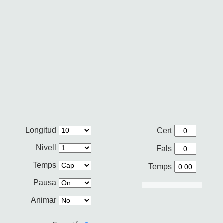
Longitud
Cert
Nivell
Fals
Temps
Temps
Pausa
Animar