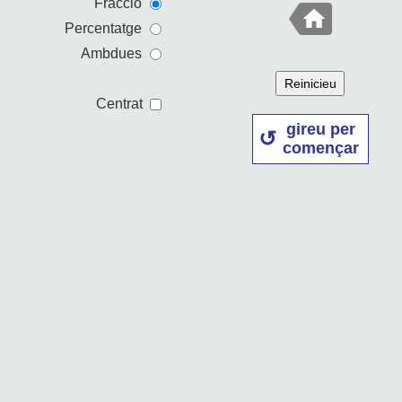
Fracció
Percentatge
Ambdues
Reinicieu
Centrat
gireu per
començar