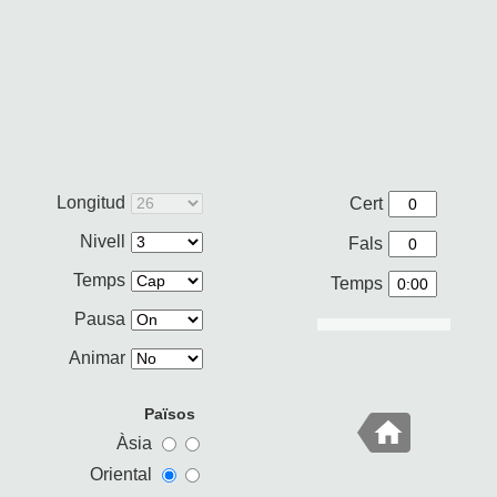
Longitud
Cert
Nivell
Fals
Temps
Temps
Pausa
Animar
Països
Àsia
Oriental