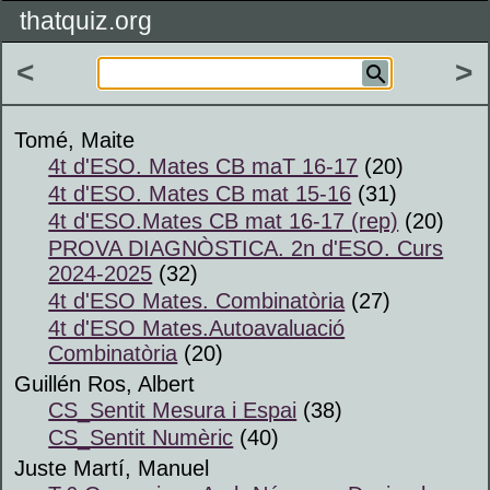
thatquiz.org
<
>
Tomé, Maite
4t d'ESO. Mates CB maT 16-17
(20)
4t d'ESO. Mates CB mat 15-16
(31)
4t d'ESO.Mates CB mat 16-17 (rep)
(20)
PROVA DIAGNÒSTICA. 2n d'ESO. Curs
2024-2025
(32)
4t d'ESO Mates. Combinatòria
(27)
4t d'ESO Mates.Autoavaluació
Combinatòria
(20)
Guillén Ros, Albert
CS_Sentit Mesura i Espai
(38)
CS_Sentit Numèric
(40)
Juste Martí, Manuel