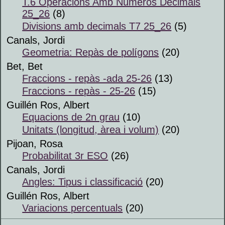
T.6 Operacions Amb Números Decimals
25_26
(8)
Divisions amb decimals T7 25_26
(5)
Canals, Jordi
Geometria: Repàs de polígons
(20)
Bet, Bet
Fraccions - repàs -ada 25-26
(13)
Fraccions - repàs - 25-26
(15)
Guillén Ros, Albert
Equacions de 2n grau
(10)
Unitats (longitud, àrea i volum)
(20)
Pijoan, Rosa
Probabilitat 3r ESO
(26)
Canals, Jordi
Angles: Tipus i classificació
(20)
Guillén Ros, Albert
Variacions percentuals
(20)