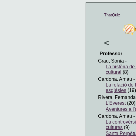
ThatQuiz
<
Professor
Grau, Sonia
-
La història de
cultural
(8)
Cardona, Arnau
-
La relació de
esglésies
(19
Rivera, Fernanda
L'Everest
(20)
Aventures a l'
Cardona, Arnau
-
La controvèrs
cultures
(9)
Santa Perpètua