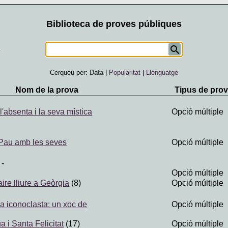
Biblioteca de proves públiques
Cerqueu per:
Data
|
Popularitat
|
Llenguatge
Nom de la prova
Tipus de pro
 l'absenta i la seva mística
Opció múltiple
 Pau amb les seves
Opció múltiple
)
-
Opció múltiple
aire lliure a Geòrgia
(8)
Opció múltiple
ia iconoclasta: un xoc de
Opció múltiple
 i Santa Felicitat
(17)
Opció múltiple