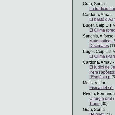
Grau, Sonia
-
La tradició fr
Cardona, Arnau
-
El bastó d'Aa
Buger, Ceip Els 
El Clima (preg
Sanchis, Alfonso
Matematicas 
Decimales
(11
Buger, Ceip Els 
El Clima (Pare
Cardona, Arnau
-
El judici de J
Pere l'apòstol
l'Església p
(3
Melis, Victor
-
Física del sòl
Rivera, Fernanda
Cirurgia oral i
Tigris
(30)
Grau, Sonia
-
Beignet
(21)