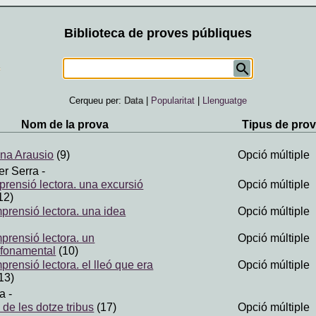
Biblioteca de proves públiques
Cerqueu per:
Data
|
Popularitat
|
Llenguatge
Nom de la prova
Tipus de pro
ana Arausio
(9)
Opció múltiple
er Serra
-
prensió lectora. una excursió
Opció múltiple
12)
mprensió lectora. una idea
Opció múltiple
prensió lectora. un
Opció múltiple
 fonamental
(10)
prensió lectora. el lleó que era
Opció múltiple
13)
a
-
de les dotze tribus
(17)
Opció múltiple