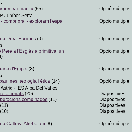
-
rboni radioactiu
(65)
Opció múltiple
P Juníper Serra
- compr oral - exploram l'espai
Opció múltiple
ana Dura-Europos
(9)
Opció múltiple
a
-
e Pere a l'Església primitiva: un
Opció múltiple
4)
reina d'Egipte
(8)
Opció múltiple
a
-
paulines: teologia i ètica
(14)
Opció múltiple
Astrid
- IES Alba Del Vallès
b racionals
(20)
Diapositives
 operacions combinades
(11)
Diapositives
(11)
Diapositives
(10)
Diapositives
ana Calleva Atrebatum
(8)
Opció múltiple