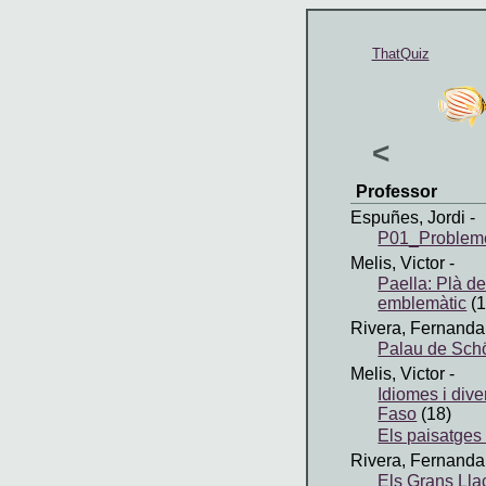
ThatQuiz
<
Professor
Espuñes, Jordi
-
P01_Problem
Melis, Victor
-
Paella: Plà d
emblemàtic
(1
Rivera, Fernanda
Palau de Sch
Melis, Victor
-
Idiomes i dive
Faso
(18)
Els paisatges
Rivera, Fernanda
Els Grans Lla