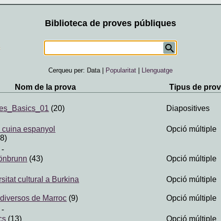
Biblioteca de proves públiques
Cerqueu per:
Data
|
Popularitat
|
Llenguatge
Nom de la prova
Tipus de pro
es_Basics_01
(20)
Diapositives
e cuina espanyol
Opció múltiple
8)
-
önbrunn
(43)
Opció múltiple
rsitat cultural a Burkina
Opció múltiple
 diversos de Marroc
(9)
Opció múltiple
-
cs
(13)
Opció múltiple