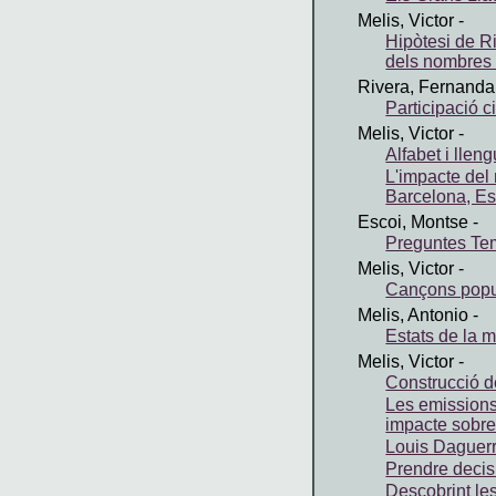
Melis, Victor
-
Hipòtesi de R
dels nombres 
Rivera, Fernanda
Participació 
Melis, Victor
-
Alfabet i llen
L'impacte del
Barcelona, E
Escoi, Montse
-
Preguntes Te
Melis, Victor
-
Cançons popu
Melis, Antonio
-
Estats de la m
Melis, Victor
-
Construcció d
Les emissions 
impacte sobre
Louis Daguer
Prendre decis
Descobrint le