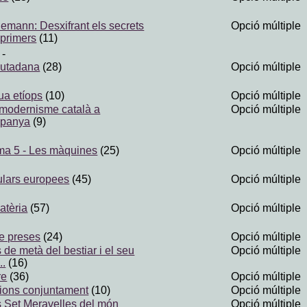
iemann: Desxifrant els secrets
Opció múltiple
primers
(11)
-
ciutadana
(28)
Opció múltiple
gua etíops
(10)
Opció múltiple
 modernisme català a
Opció múltiple
spanya
(9)
ma 5 - Les màquines
(25)
Opció múltiple
lars europees
(45)
Opció múltiple
atèria
(57)
Opció múltiple
e preses
(24)
Opció múltiple
de metà del bestiar i el seu
Opció múltiple
..
(16)
re
(36)
Opció múltiple
ions conjuntament
(10)
Opció múltiple
s Set Meravelles del món
Opció múltiple