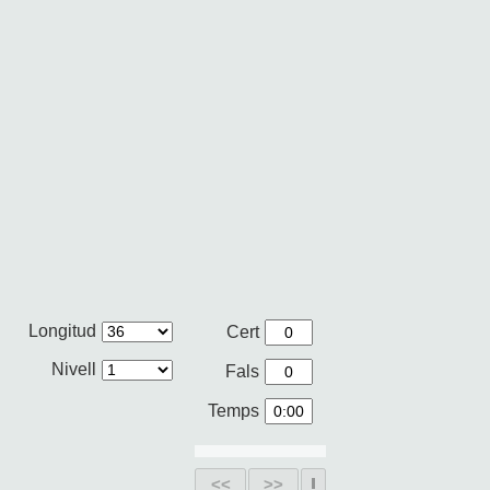
Longitud
Cert
Nivell
Fals
Temps
<<
>>