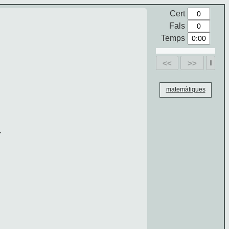
Cert
Fals
Temps
<<
>>
matemàtiques
x