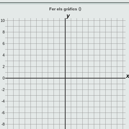
Fer els gràfics ⟨⟩
y
10
8
6
4
2
0
-2
-4
-6
-8