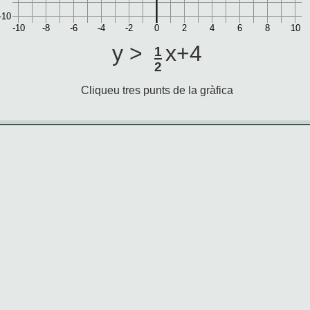
-10
-10
-8
-6
-4
-2
0
2
4
6
8
10
y >
x+4
1
2
Cliqueu tres punts de la gràfica