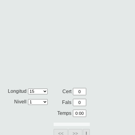
Longitud
Cert
Nivell
Fals
Temps
<<
>>