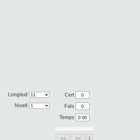
Longitud
Cert
Nivell
Fals
Temps
<<
>>