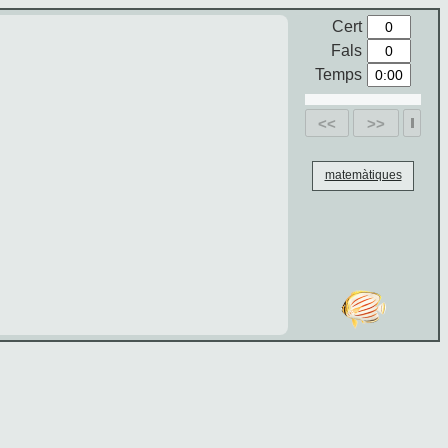
Cert
Fals
Temps
<<
>>
matemàtiques