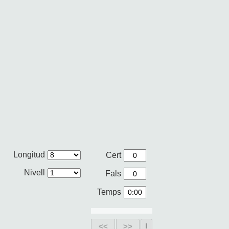
Longitud
Cert
Nivell
Fals
Temps
<<
>>