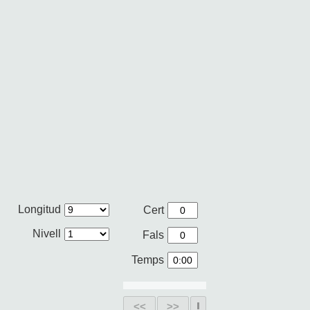
Longitud
Cert
Nivell
Fals
Temps
<<
>>