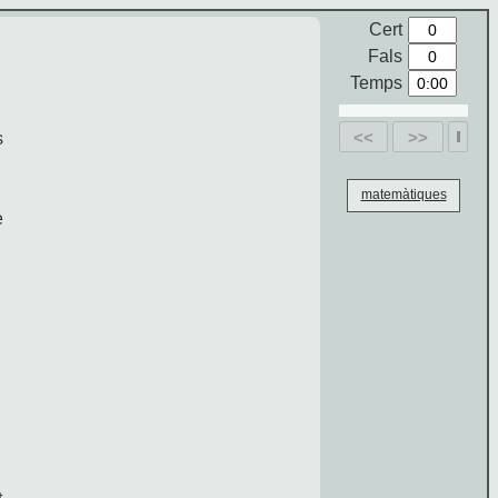
Cert
Fals
Temps
<<
>>
s
matemàtiques
e