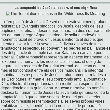
La temptació de Jesús al desert: el seu significat
La Temptació de Jesús al Desert és un esdeveniment profund
registrat als Evangelis sinòptics, on Jesús, després del seu
baptisme, es retira al desert durant quaranta dies i quaranta nit
per dejunar i pregar. Aquest període de solitud esdevé un
moment crucial de prova, on Jesús s'enfronta al diable, que
intenta desviar-lo de la seva missió divina a través de tres
temptacions específiques: convertir les pedres en pa, llançar-s
des del pinacle del temple i adorar Satanàs a canvi de poder
terrenal. Cada temptació representa un aspecte fonamental de
l'experiència humana: les necessitats físiques, el desig de
seguretat i la recerca de l'autoritat terrenal, destacant encara
més el fort contrast entre els desitjos mundans i la integritat
espiritual. Les respostes de Jesús, profundament arrelades a
les Escriptures, afirmen el seu compromís amb la voluntat de
Déu, il·lustrant la importància de la resiliència espiritual i la
dependència de la guia divina. Aquesta narrativa no només
destaca la humanitat de Jesús i la seva lluita genuïna contra la
temptació, sinó que també serveix de model per als creients
sobre com resistir les temptacions a les seves pròpies vides,
emfatitzant la fe, l'obediència i la necessitat de preparació