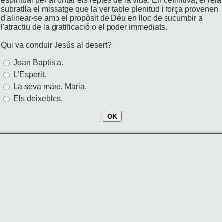
espiritual per afrontar els reptes de la vida. En definitiva, el rela
subratlla el missatge que la veritable plenitud i força provenen
d'alinear-se amb el propòsit de Déu en lloc de sucumbir a
l'atractiu de la gratificació o el poder immediats.
Qui va conduir Jesús al desert?
Joan Baptista.
L'Esperit.
La seva mare, Maria.
Els deixebles.
OK