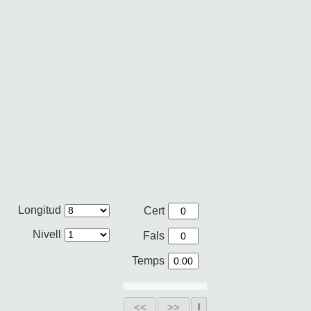
Longitud
Cert
Nivell
Fals
Temps
<<
>>