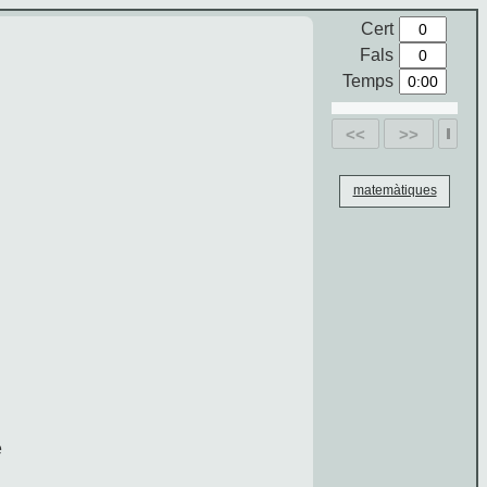
Cert
Fals
Temps
<<
>>
matemàtiques
e