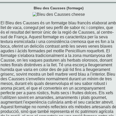
Bleu des Causses (formage)
El Bleu des Causses és un formatge blau francès elaborat amb
llet de vaca, conegut pel seu perfil de sabor ric i complex, que
és el resultat del terroir únic de la regió de Causses, al centre-
sud de França. Aquest formatge es caracteritza per la seva
textura esmicolada i una consistència cremosa que es fon a la
boca, oferint un deliciós contrast amb les seves venes blaves
agudes i àcids formades pel motlle Penicillium roqueforti. El
formatge s'elabora tradicionalment a la zona muntanyosa del
Causse, on les vaques pasturen als herbats olorosos, donant
notes florals distintives a la llet. Té una escorça lleugerament
humida que varia en color des de pàl·lid fins a lleugerament
grisenc, sovint mostra un bell marbre verd blau a l'interior. Bleu
des Causses s'envelleix normalment durant un mínim de tres
mesos, durant els quals desenvolupa el seu sabor robust i
aroma picant, el que el converteix en un acompanyament
perfecte per a pans rústics, fruits secs i fruites dolces. Els xefs
l'utilitzen sovint en amanides, amaniments i plats gourmet,
augmentant l'experiència culinària amb el seu caràcter atrevit.
Aquest formatge no només reflecteix els mètodes artesanals d
producció, sinó que també representa el ric patrimoni agrícola