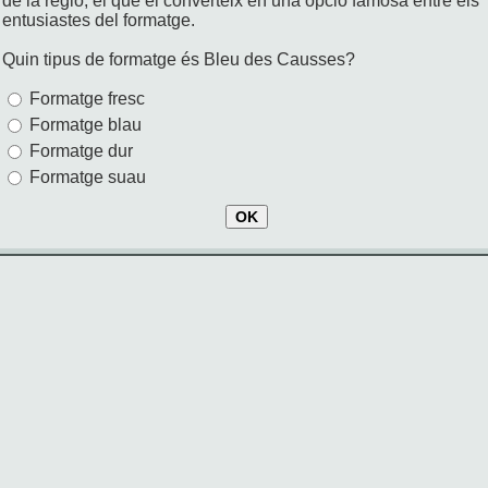
de la regió, el que el converteix en una opció famosa entre els
entusiastes del formatge.
Quin tipus de formatge és Bleu des Causses?
Formatge fresc
Formatge blau
Formatge dur
Formatge suau
OK