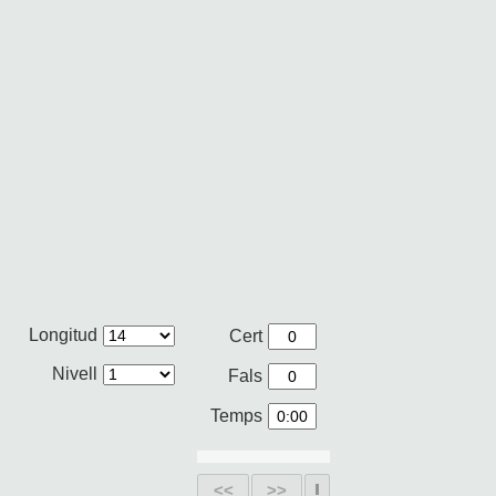
Longitud
Cert
Nivell
Fals
Temps
<<
>>