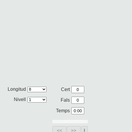
Longitud
Cert
Nivell
Fals
Temps
<<
>>