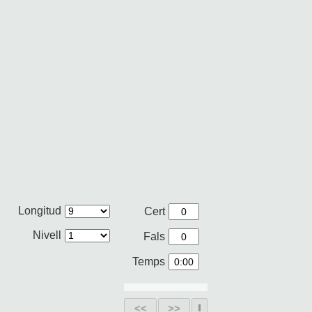
Longitud
Cert
Nivell
Fals
Temps
<<
>>