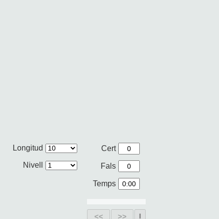
Longitud
Cert
Nivell
Fals
Temps
<<
>>