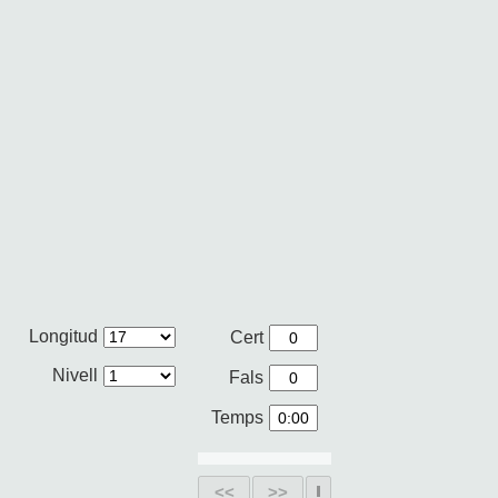
Longitud
Cert
Nivell
Fals
Temps
<<
>>