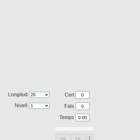
Longitud
Cert
Nivell
Fals
Temps
<<
>>