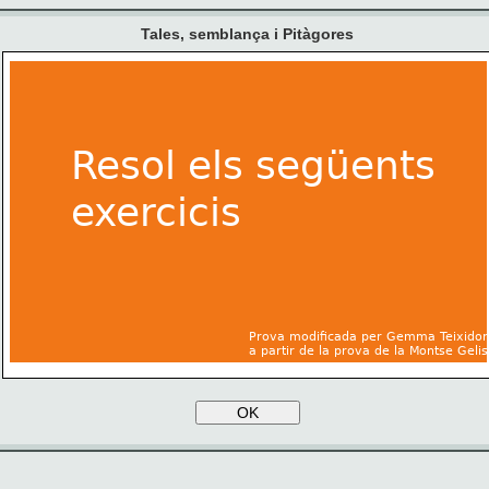
Tales, semblança i Pitàgores
Resol els següents 
exercicis
Prova modificada per Gemma Teixidor
a partir de la prova de la Montse Gelis
OK