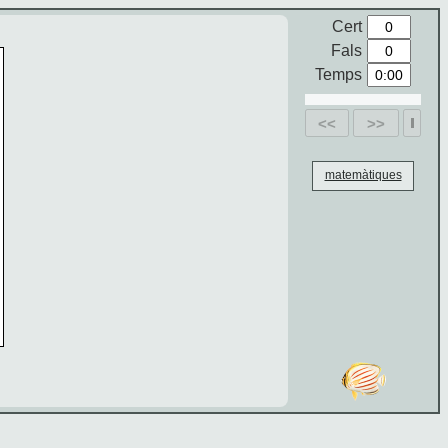
Cert
Fals
Temps
<<
>>
matemàtiques
 