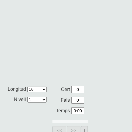
Longitud
Cert
Nivell
Fals
Temps
<<
>>