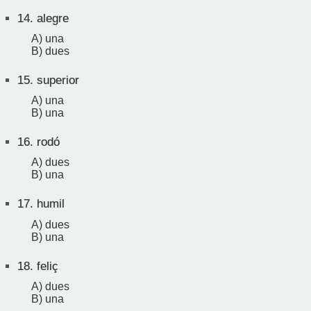
14.
alegre
A) una
B) dues
15.
superior
A) una
B) una
16.
rodó
A) dues
B) una
17.
humil
A) dues
B) una
18.
feliç
A) dues
B) una