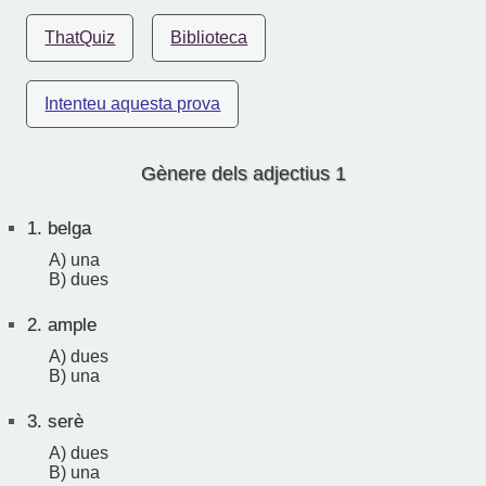
ThatQuiz
Biblioteca
Intenteu aquesta prova
Gènere dels adjectius 1
1.
belga
A) una
B) dues
2.
ample
A) dues
B) una
3.
serè
A) dues
B) una