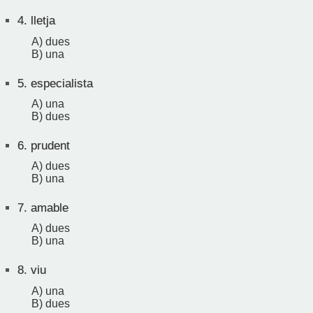
4.
lletja
A) dues
B) una
5.
especialista
A) una
B) dues
6.
prudent
A) dues
B) una
7.
amable
A) dues
B) una
8.
viu
A) una
B) dues