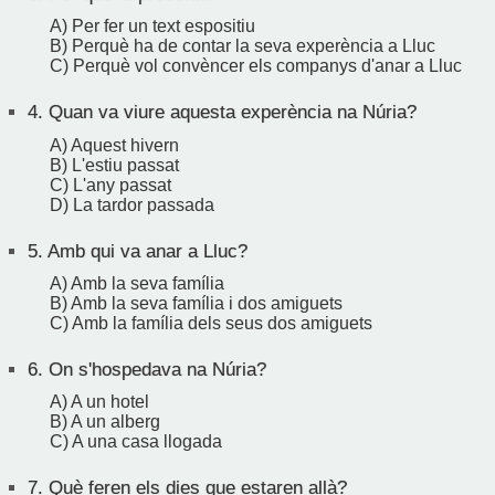
A) Per fer un text espositiu
B) Perquè ha de contar la seva experència a Lluc
C) Perquè vol convèncer els companys d'anar a Lluc
4.
Quan va viure aquesta experència na Núria?
A) Aquest hivern
B) L'estiu passat
C) L'any passat
D) La tardor passada
5.
Amb qui va anar a Lluc?
A) Amb la seva família
B) Amb la seva família i dos amiguets
C) Amb la família dels seus dos amiguets
6.
On s'hospedava na Núria?
A) A un hotel
B) A un alberg
C) A una casa llogada
7.
Què feren els dies que estaren allà?