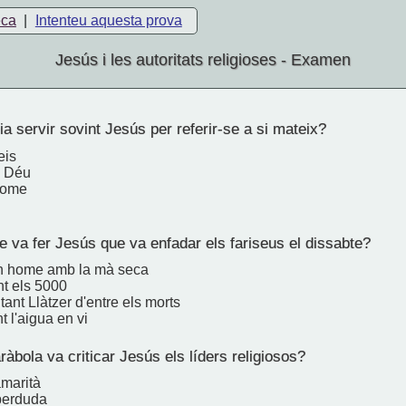
eca
|
Intenteu aquesta prova
Jesús i les autoritats religioses - Examen
eia servir sovint Jesús per referir-se a si mateix?
eis
e Déu
'home
 va fer Jesús que va enfadar els fariseus el dissabte?
n home amb la mà seca
nt els 5000
ant Llàtzer d'entre els morts
t l'aigua en vi
àbola va criticar Jesús els líders religiosos?
amarità
 perduda