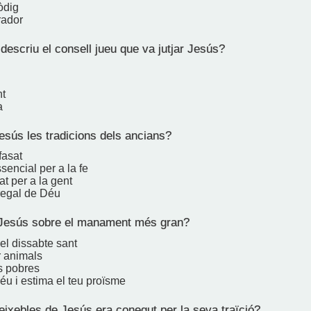
ròdig
rador
escriu el consell jueu que va jutjar Jesús?
t
a
sús les tradicions dels ancians?
fasat
encial per a la fe
t per a la gent
regal de Déu
Jesús sobre el manament més gran?
el dissabte sant
r animals
s pobres
éu i estima el teu proïsme
ixebles de Jesús era conegut per la seva traïció?