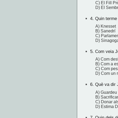
C) El Fill P
D) El Semb
4.
Quin terme d
A) Knesset
B) Sanedrí
C) Parlamen
D) Sinagog
5.
Com veia Je
A) Com des
B) Com a ess
C) Com pesa
D) Com un 
6.
Què va dir 
A) Guardeu 
B) Sacrifica
C) Donar al
D) Estima D
7.
Quin dels de