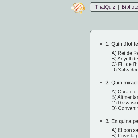
ThatQuiz
|
Bibliot
1.
Quin títol f
A) Rei de R
B) Anyell d
C) Fill de l
D) Salvador
2.
Quin miracle
A) Curant u
B) Alimenta
C) Ressuscit
D) Convertin
3.
En quina par
A) El bon s
B) L'ovella