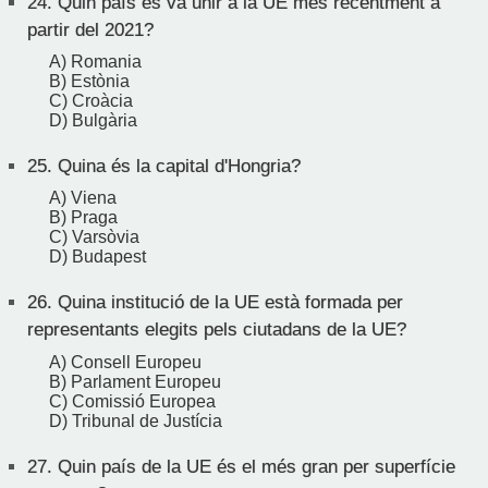
24.
Quin país es va unir a la UE més recentment a
partir del 2021?
A) Romania
B) Estònia
C) Croàcia
D) Bulgària
25.
Quina és la capital d'Hongria?
A) Viena
B) Praga
C) Varsòvia
D) Budapest
26.
Quina institució de la UE està formada per
representants elegits pels ciutadans de la UE?
A) Consell Europeu
B) Parlament Europeu
C) Comissió Europea
D) Tribunal de Justícia
27.
Quin país de la UE és el més gran per superfície