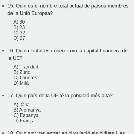
15.
Quin és el nombre total actual de països membres
de la Unió Europea?
A) 30
B) 23
C) 32
D) 27
16.
Quina ciutat es coneix com la capital financera de
la UE?
A) Frankfurt
B) Zuric
C) Londres
D) Milà
17.
Quin país de la UE té la població més alta?
A) Itàlia
B) Alemanya
C) Espanya
D) França
18.
Quin any van entrar en circulació els bitllets i les