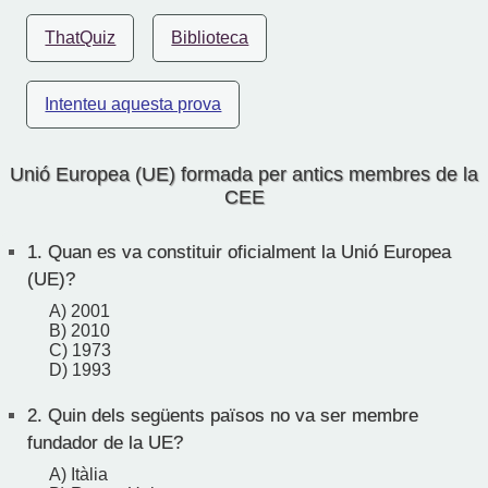
ThatQuiz
Biblioteca
Intenteu aquesta prova
Unió Europea (UE) formada per antics membres de la
CEE
1.
Quan es va constituir oficialment la Unió Europea
(UE)?
A) 2001
B) 2010
C) 1973
D) 1993
2.
Quin dels següents països no va ser membre
fundador de la UE?
A) Itàlia