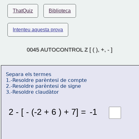
ThatQuiz
Biblioteca
Intenteu aquesta prova
0045 AUTOCONTROL Z [ ( ), +, - ]
Separa els termes
1.-Resoldre parèntesi de compte
2.-Resoldre parèntesi de signe
3.-Resoldre claudàtor
2 - [ - (-2 + 6 ) + 7] = 
-1 