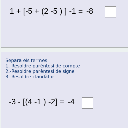
1 + [-5 + (2 -5 ) ] -1 = 
-8 
Separa els termes
1.-Resoldre parèntesi de compte
2.-Resoldre parèntesi de signe
3.-Resoldre claudàtor
-3 - [(4 -1 ) -2] = 
-4 