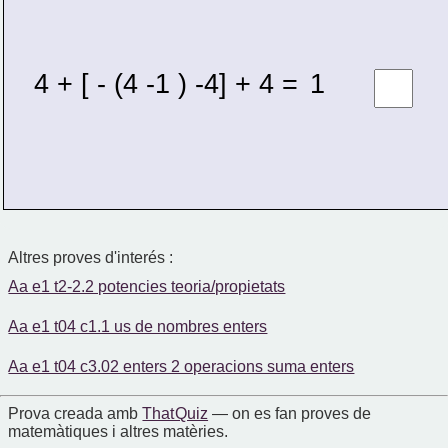
4 + [ - (4 -1 ) -4] + 4 = 
1 
Altres proves d'interés :
Aa e1 t2-2.2 potencies teoria/propietats
Aa e1 t04 c1.1 us de nombres enters
Aa e1 t04 c3.02 enters 2 operacions suma enters
Prova creada amb
That Quiz
— on es fan proves de
matemàtiques i altres matèries.