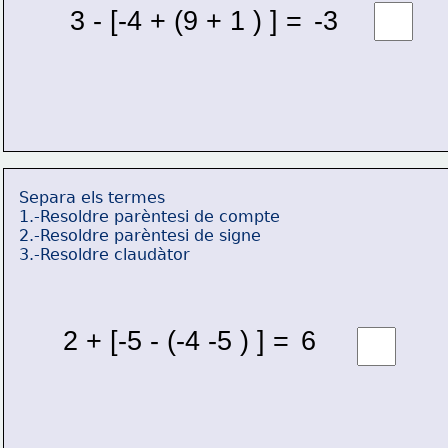
3 - [-4 + (9 + 1 ) ] = 
-3 
Separa els termes
1.-Resoldre parèntesi de compte
2.-Resoldre parèntesi de signe
3.-Resoldre claudàtor
2 + [-5 - (-4 -5 ) ] = 
6 