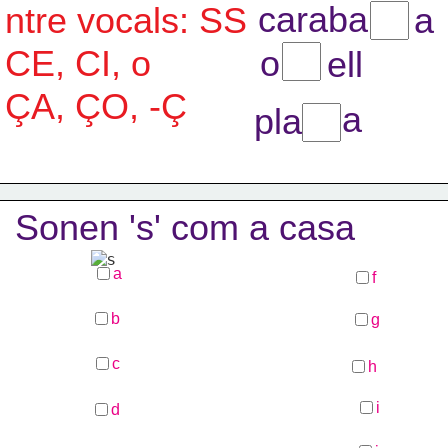
caraba
ntre vocals: SS
a
CE, CI, o 
o
ell
ÇA, ÇO, -Ç
a
pla
Sonen 's' com a casa
a
f
b
g
c
h
i
d