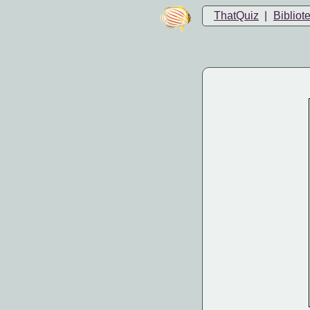
ThatQuiz
|
Bibliot