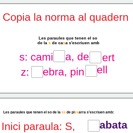
Copia la norma al quadern
Les paraules que tenen el so 
de la 
s
 de ca
s
a s'escriuen amb
a, de
s: cami
ert
ell
ebra, pin
z:
Les paraules que tenen el so de la 
ss
 de pi
ss
arra s'escriuen amb:
abata
Inici paraula: S,