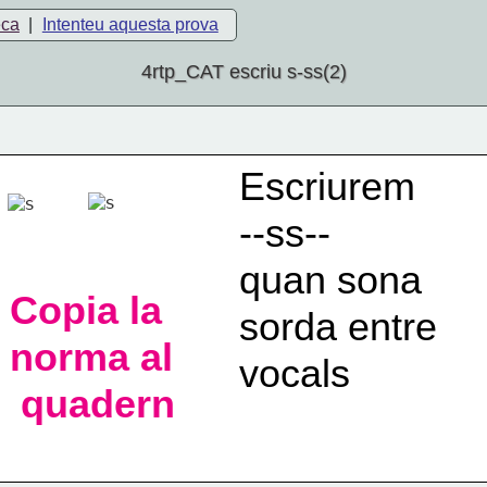
eca
|
Intenteu aquesta prova
4rtp_CAT escriu s-ss(2)
Escriurem
--ss--
quan sona
Copia la
sorda entre 
norma al
vocals
 quadern