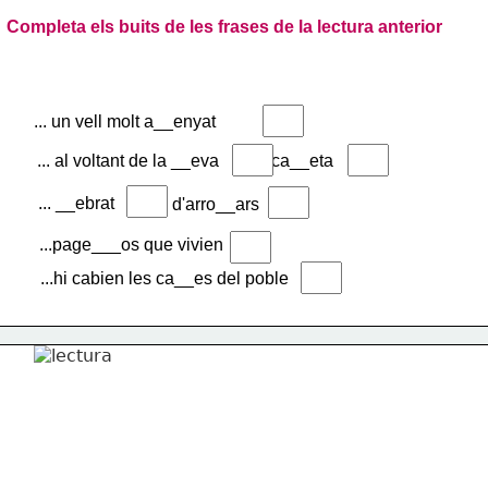
Completa els buits de les frases de la lectura anterior
... un vell molt a__enyat
... al voltant de la __eva            ca__eta
... __ebrat
d'arro__ars
...page___os que vivien
...hi cabien les ca__es del poble