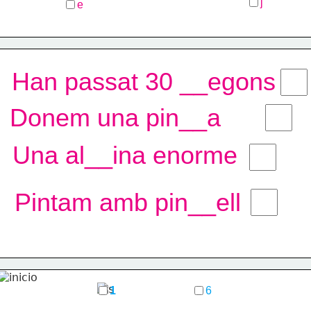
j
e
Han passat 30 __egons
Donem una pin__a
Una al__ina enorme
Pintam amb pin__ell
1
6