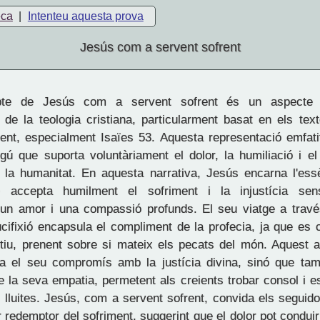
eca
|
Intenteu aquesta prova
Jesús com a servent sofrent
te de Jesús com a servent sofrent és un aspecte
 de la teologia cristiana, particularment basat en els tex
ment, especialment Isaïes 53. Aquesta representació emfati
ú que suporta voluntàriament el dolor, la humiliació i el 
la humanitat. En aquesta narrativa, Jesús encarna l'essè
e accepta humilment el sofriment i la injustícia sens
 un amor i una compassió profunds. El seu viatge a través
rucifixió encapsula el compliment de la profecia, ja que es 
nitiu, prenent sobre si mateix els pecats del món. Aquest a
ra el seu compromís amb la justícia divina, sinó que ta
de la seva empatia, permetent als creients trobar consol i 
 lluites. Jesús, com a servent sofrent, convida els seguido
 redemptor del sofriment, suggerint que el dolor pot conduir 