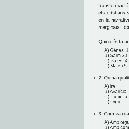
transformació
els cristians
en la narrati
marginats i opr
Quina és la pr
A) Gènesi 1
B) Salm 23
C) Isaïes 53
D) Mateu 5
2.
Quina quali
A) Ira
B) Avarícia
C) Humilitat
D) Orgull
3.
Com va reac
A) Amb orgu
B) Amb com