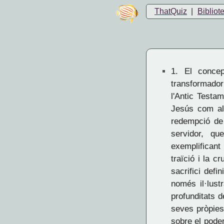
ThatQuiz
|
Bibliot
1.
El concep
transformador
l'Antic Testa
Jesús com alg
redempció de 
servidor, qu
exemplificant
traïció i la c
sacrifici defi
només il·lust
profunditats 
seves pròpies
sobre el poder