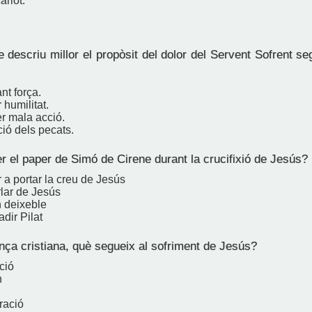
ariot.
descriu millor el propòsit del dolor del Servent Sofrent s
nt força.
humilitat.
r mala acció.
ó dels pecats.
r el paper de Simó de Cirene durant la crucifixió de Jesús?
 a portar la creu de Jesús
rlar de Jesús
n deixeble
dir Pilat
nça cristiana, què segueix al sofriment de Jesús?
ció
n
ració