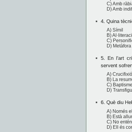
C) Amb ràbi
D) Amb indi
4.
Quina tècnic
A) Símil
B) Al·literac
C) Personifi
D) Metàfora
5.
En l'art cr
servent sofre
A) Crucifixi
B) La resurr
C) Baptism
D) Transfigu
6.
Què diu Heb
A) Només el
B) Està allu
C) No entén 
D) Ell és co