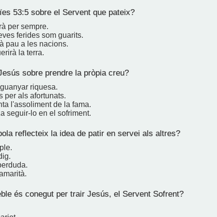
ïes 53:5 sobre el Servent que pateix?
rà per sempre.
eves ferides som guarits.
rà pau a les nacions.
rirà la terra.
Jesús sobre prendre la pròpia creu?
 guanyar riquesa.
per als afortunats.
ta l'assoliment de la fama.
a seguir-lo en el sofriment.
la reflecteix la idea de patir en servei als altres?
ple.
dig.
perduda.
amarità.
ble és conegut per trair Jesús, el Servent Sofrent?