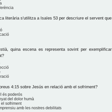
a
ferència
a literària s'utilitza a Isaïes 53 per descriure el servent que
ió
cació
istià, quina escena es representa sovint per exemplific
nt?
ó
ecció
e
ració
reus 4:15 sobre Jesús en relació amb el sofriment?
l és poderós
nyat del dolor humà
el sofriment
mprensiu amb les nostres debilitats