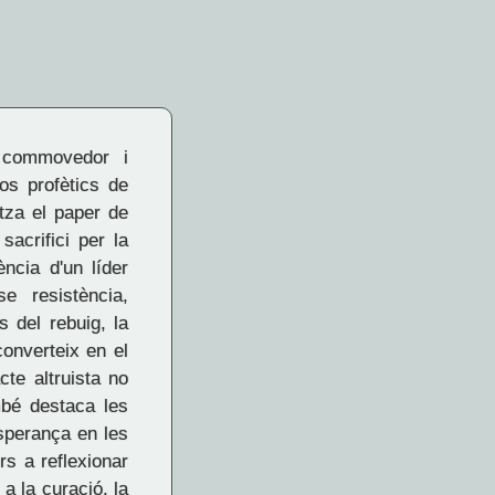
 commovedor i
tos profètics de
tza el paper de
sacrifici per la
ncia d'un líder
e resistència,
 del rebuig, la
converteix en el
cte altruista no
mbé destaca les
esperança en les
rs a reflexionar
a la curació, la