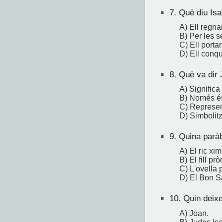
7.
Què diu Isa
A) Ell regna
B) Per les s
C) Ell porta
D) Ell conque
8.
Què va dir 
A) Significa
B) Només és 
C) Represen
D) Simbolitz
9.
Quina paràbo
A) El ric xim
B) El fill prò
C) L'ovella 
D) El Bon S
10.
Quin deixe
A) Joan.