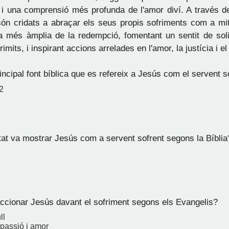
 i una comprensió més profunda de l'amor diví. A través d
 són cridats a abraçar els seus propis sofriments com a mit
va més àmplia de la redempció, fomentant un sentit de soli
imits, i inspirant accions arrelades en l'amor, la justícia i el
incipal font bíblica que es refereix a Jesús com el servent s
2
tat va mostrar Jesús com a servent sofrent segons la Bíblia
cionar Jesús davant el sofriment segons els Evangelis?
ll
passió i amor