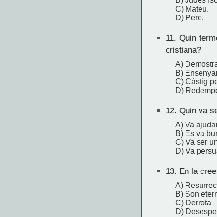
B) Judes Isc
C) Mateu.
D) Pere.
11.
Quin terme 
cristiana?
A) Demostra
B) Ensenyar 
C) Càstig pe
D) Redempci
12.
Quin va se
A) Va ajudar
B) Es va bu
C) Va ser u
D) Va persua
13.
En la cree
A) Resurrec
B) Son eter
C) Derrota
D) Desespe