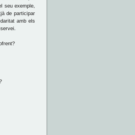
el seu exemple,
jà de participar
daritat amb els
 servei.
ofrent?
?