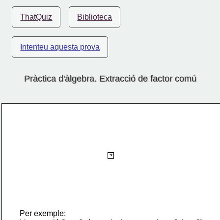
ThatQuiz
Biblioteca
Intenteu aquesta prova
Pràctica d'àlgebra. Extracció de factor comú
Extreure algun factor comú d'una expressió 
algebràica implica:
- Reescriure l'expressió algebràica 
?
en una forma equivalent.
- Fer ús de la propietat distributiva per 
recuperar l'expressió inicial.
Per exemple: