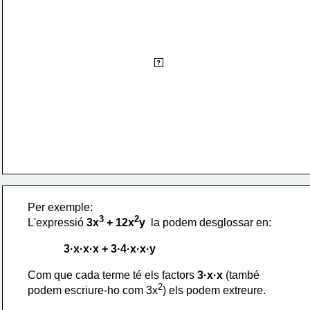
Els passos a seguir per poder extreure factor comú 
d'una expressió algebraica poden ser:
- Separar cada monomi en els factors que té.
?
- Identificar els que estan en comú a tots els termes.
- Els factors que estan repetits a tots els monomis, 
els podem extreure deixant els remanents en
un parèntesi per aplicar la propietat distributiva.
Per exemple:
3
2
L'expressió 
3x
 + 12x
y
  la podem desglossar en:
             3·x·x·x + 3·4·x·x·y 
Com que cada terme té els factors 
3·x·x 
(també 
2
podem escriure-ho com 3x
) els podem extreure.