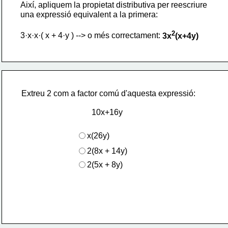
Així, apliquem la propietat distributiva per reescriure
una expressió equivalent a la primera:
2
3·x·x·( x + 4·y ) --> o més correctament: 
3x
(x+4y)
Extreu 2 com a factor comú d'aquesta expressió:
10x+16y
x(26y)
2(8x + 14y)
2(5x + 8y)