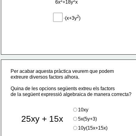
2
2
6x
+18y
x
2
·(x+3y
)
Per acabar aquesta pràctica veurem que podem
extreure diversos factors alhora.
Quina de les opcions següents extreu els factors 
de la següent expressió algebraica de manera correcta?
10xy
25xy + 15x
5x(5y+3)
10y(15x+15x)