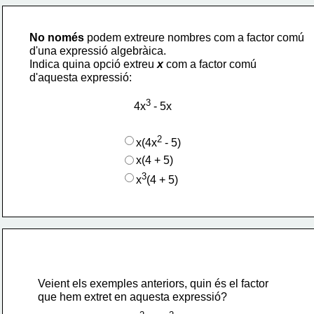
No només
 podem extreure nombres com a factor comú
d'una expressió algebràica.
Indica quina opció extreu 
x
 com a factor comú 
d'aquesta expressió:
3
4x
 - 5x
2
x(4x
 - 5)
x(4 + 5)
3
x
(4 + 5)
Veient els exemples anteriors, quin és el factor
que hem extret en aquesta expressió?