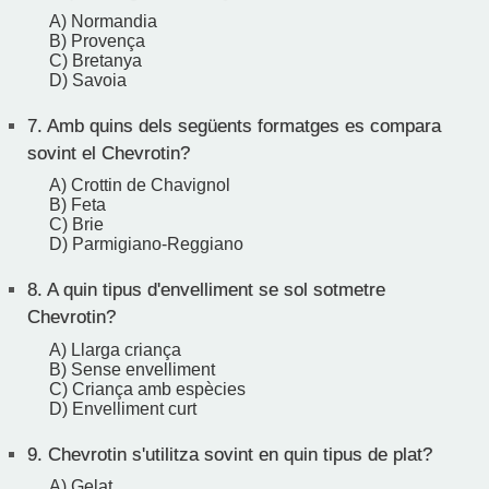
A) Normandia
B) Provença
C) Bretanya
D) Savoia
7.
Amb quins dels següents formatges es compara
sovint el Chevrotin?
A) Crottin de Chavignol
B) Feta
C) Brie
D) Parmigiano-Reggiano
8.
A quin tipus d'envelliment se sol sotmetre
Chevrotin?
A) Llarga criança
B) Sense envelliment
C) Criança amb espècies
D) Envelliment curt
9.
Chevrotin s'utilitza sovint en quin tipus de plat?
A) Gelat