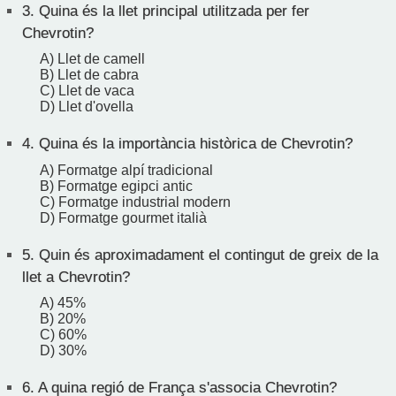
3.
Quina és la llet principal utilitzada per fer
Chevrotin?
A) Llet de camell
B) Llet de cabra
C) Llet de vaca
D) Llet d'ovella
4.
Quina és la importància històrica de Chevrotin?
A) Formatge alpí tradicional
B) Formatge egipci antic
C) Formatge industrial modern
D) Formatge gourmet italià
5.
Quin és aproximadament el contingut de greix de la
llet a Chevrotin?
A) 45%
B) 20%
C) 60%
D) 30%
6.
A quina regió de França s'associa Chevrotin?