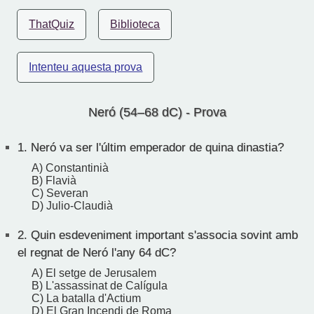
ThatQuiz
Biblioteca
Intenteu aquesta prova
Neró (54–68 dC) - Prova
1.
Neró va ser l'últim emperador de quina dinastia?
A) Constantinià
B) Flavià
C) Severan
D) Julio-Claudià
2.
Quin esdeveniment important s'associa sovint amb
el regnat de Neró l'any 64 dC?
A) El setge de Jerusalem
B) L'assassinat de Calígula
C) La batalla d'Actium
D) El Gran Incendi de Roma