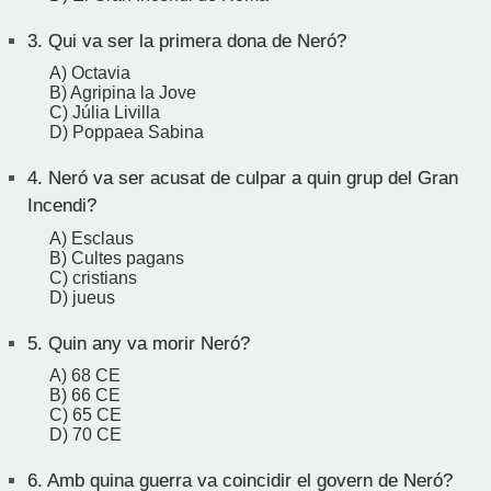
3.
Qui va ser la primera dona de Neró?
A) Octavia
B) Agripina la Jove
C) Júlia Livilla
D) Poppaea Sabina
4.
Neró va ser acusat de culpar a quin grup del Gran
Incendi?
A) Esclaus
B) Cultes pagans
C) cristians
D) jueus
5.
Quin any va morir Neró?
A) 68 CE
B) 66 CE
C) 65 CE
D) 70 CE
6.
Amb quina guerra va coincidir el govern de Neró?