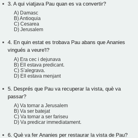
3.
A qui viatjava Pau quan es va convertir?
A) Damasc
B) Antioquia
C) Cesarea
D) Jerusalem
4.
En quin estat es trobava Pau abans que Ananies
vingués a veure'l?
A) Era cec i dejunava
B) Ell estava predicant.
C) S'alegrava.
D) Ell estava menjant
5.
Després que Pau va recuperar la vista, què va
passar?
A) Va tornar a Jerusalem
B) Va ser batejat
C) Va tornar a ser fariseu
D) Va predicar immediatament.
6.
Què va fer Ananies per restaurar la vista de Pau?