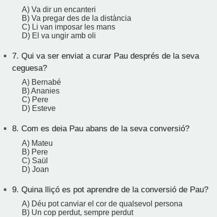
A) Va dir un encanteri
B) Va pregar des de la distància
C) Li van imposar les mans
D) El va ungir amb oli
7.
Qui va ser enviat a curar Pau després de la seva
ceguesa?
A) Bernabé
B) Ananies
C) Pere
D) Esteve
8.
Com es deia Pau abans de la seva conversió?
A) Mateu
B) Pere
C) Saül
D) Joan
9.
Quina lliçó es pot aprendre de la conversió de Pau?
A) Déu pot canviar el cor de qualsevol persona
B) Un cop perdut, sempre perdut