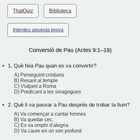
ThatQuiz
Biblioteca
Intenteu aquesta prova
Conversió de Pau (Actes 9:1–19)
1.
Què feia Pau quan es va convertir?
A) Perseguint cristians
B) Resant al temple
C) Viatjant a Roma
D) Predicant a les sinagogues
2.
Què li va passar a Pau després de trobar la llum?
A) Va començar a cantar himnes
B) Va quedar cec.
C) Es va omplir d'alegria
D) Va caure en un son profund