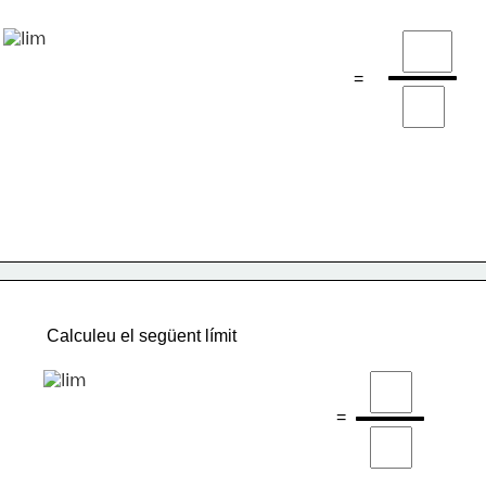
=
Calculeu el següent límit
=