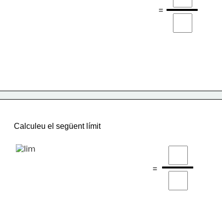
=
Calculeu el següent límit
=