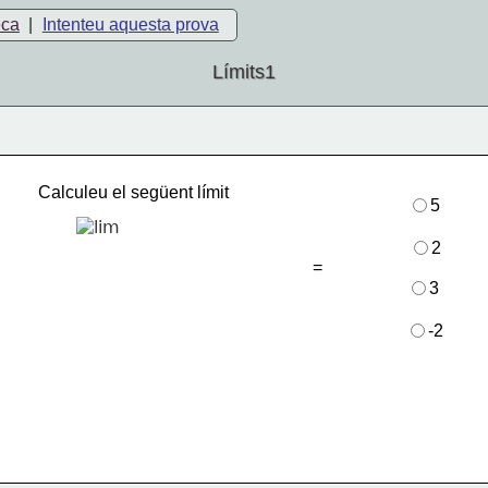
eca
|
Intenteu aquesta prova
Límits1
Calculeu el següent límit
5
2
=
3
-2