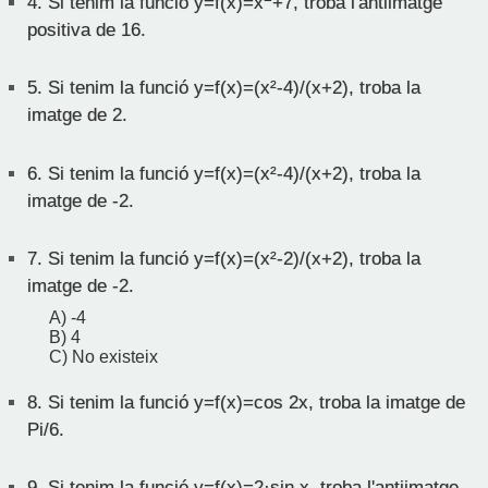
4.
Si tenim la funció y=f(x)=x
+7, troba l'antiimatge
positiva de 16.
5.
Si tenim la funció y=f(x)=(x²-4)/(x+2), troba la
imatge de 2.
6.
Si tenim la funció y=f(x)=(x²-4)/(x+2), troba la
imatge de -2.
7.
Si tenim la funció y=f(x)=(x²-2)/(x+2), troba la
imatge de -2.
A) -4
B) 4
C) No existeix
8.
Si tenim la funció y=f(x)=cos 2x, troba la imatge de
Pi/6.
9.
Si tenim la funció y=f(x)=2·sin x, troba l'antiimatge