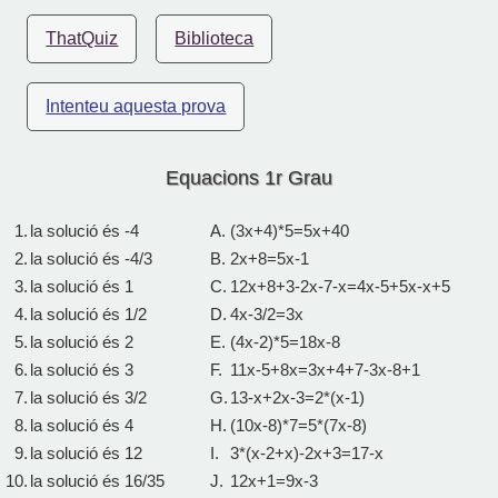
ThatQuiz
Biblioteca
Intenteu aquesta prova
Equacions 1r Grau
1.
la solució és -4
A.
(3x+4)*5=5x+40
2.
la solució és -4/3
B.
2x+8=5x-1
3.
la solució és 1
C.
12x+8+3-2x-7-x=4x-5+5x-x+5
4.
la solució és 1/2
D.
4x-3/2=3x
5.
la solució és 2
E.
(4x-2)*5=18x-8
6.
la solució és 3
F.
11x-5+8x=3x+4+7-3x-8+1
7.
la solució és 3/2
G.
13-x+2x-3=2*(x-1)
8.
la solució és 4
H.
(10x-8)*7=5*(7x-8)
9.
la solució és 12
I.
3*(x-2+x)-2x+3=17-x
10.
la solució és 16/35
J.
12x+1=9x-3