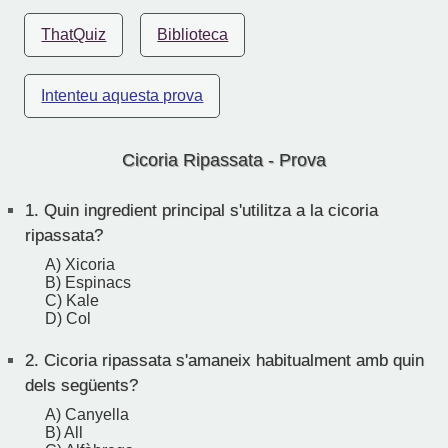
ThatQuiz
Biblioteca
Intenteu aquesta prova
Cicoria Ripassata - Prova
1.
Quin ingredient principal s'utilitza a la cicoria
ripassata?
A) Xicoria
B) Espinacs
C) Kale
D) Col
2.
Cicoria ripassata s'amaneix habitualment amb quin
dels següents?
A) Canyella
B) All