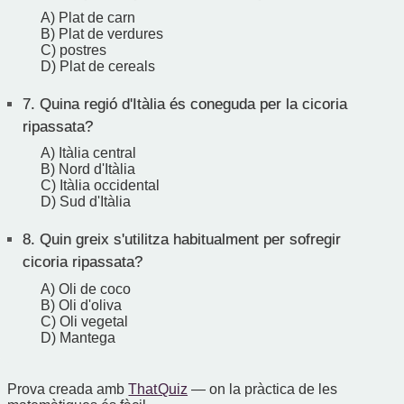
A) Plat de carn
B) Plat de verdures
C) postres
D) Plat de cereals
7.
Quina regió d'Itàlia és coneguda per la cicoria
ripassata?
A) Itàlia central
B) Nord d'Itàlia
C) Itàlia occidental
D) Sud d'Itàlia
8.
Quin greix s'utilitza habitualment per sofregir
cicoria ripassata?
A) Oli de coco
B) Oli d'oliva
C) Oli vegetal
D) Mantega
Prova creada amb
That Quiz
— on la pràctica de les