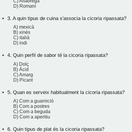
C) Alfàbrega
D) Romaní
3.
A quin tipus de cuina s'associa la cicoria ripassata?
A) mexicà
B) xinès
C) italià
D) indi
4.
Quin perfil de sabor té la cicoria ripassata?
A) Dolç
B) Àcid
C) Amarg
D) Picant
5.
Quan es serveix habitualment la cicoria ripassata?
A) Com a guarnició
B) Com a postres
C) Com a beguda
D) Com a aperitiu
6.
Quin tipus de plat és la cicoria ripassata?