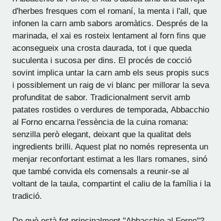
d'herbes fresques com el romaní, la menta i l'all, que
infonen la carn amb sabors aromàtics. Després de la
marinada, el xai es rosteix lentament al forn fins que
aconsegueix una crosta daurada, tot i que queda
suculenta i sucosa per dins. El procés de cocció
sovint implica untar la carn amb els seus propis sucs
i possiblement un raig de vi blanc per millorar la seva
profunditat de sabor. Tradicionalment servit amb
patates rostides o verdures de temporada, Abbacchio
al Forno encarna l'essència de la cuina romana:
senzilla però elegant, deixant que la qualitat dels
ingredients brilli. Aquest plat no només representa un
menjar reconfortant estimat a les llars romanes, sinó
que també convida els comensals a reunir-se al
voltant de la taula, compartint el caliu de la família i la
tradició.
De què està fet principalment "Abbacchio al Forno"?