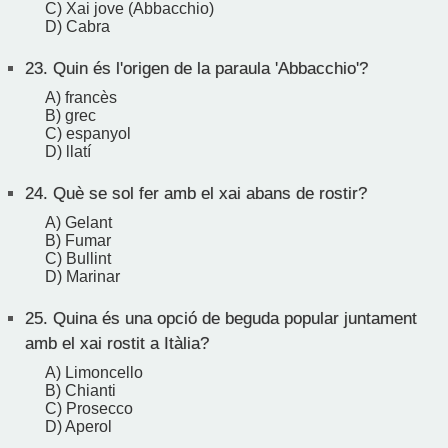
C) Xai jove (Abbacchio)
D) Cabra
23.
Quin és l'origen de la paraula 'Abbacchio'?
A) francès
B) grec
C) espanyol
D) llatí
24.
Què se sol fer amb el xai abans de rostir?
A) Gelant
B) Fumar
C) Bullint
D) Marinar
25.
Quina és una opció de beguda popular juntament
amb el xai rostit a Itàlia?
A) Limoncello
B) Chianti
C) Prosecco
D) Aperol