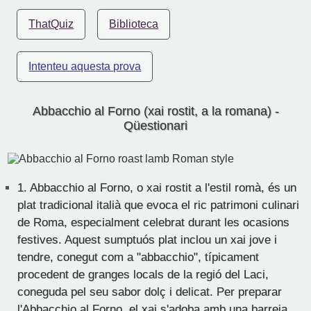
ThatQuiz
Biblioteca
Intenteu aquesta prova
Abbacchio al Forno (xai rostit, a la romana) -
Qüestionari
1.
Abbacchio al Forno, o xai rostit a l'estil romà, és un
plat tradicional italià que evoca el ric patrimoni culinari
de Roma, especialment celebrat durant les ocasions
festives. Aquest sumptuós plat inclou un xai jove i
tendre, conegut com a "abbacchio", típicament
procedent de granges locals de la regió del Laci,
coneguda pel seu sabor dolç i delicat. Per preparar
l'Abbacchio al Forno, el xai s'adoba amb una barreja