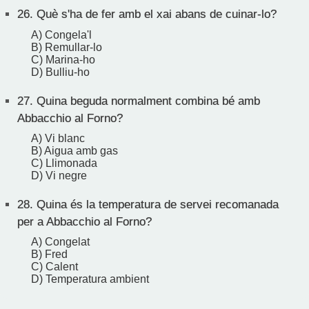
26.
Què s'ha de fer amb el xai abans de cuinar-lo?
A) Congela'l
B) Remullar-lo
C) Marina-ho
D) Bulliu-ho
27.
Quina beguda normalment combina bé amb
Abbacchio al Forno?
A) Vi blanc
B) Aigua amb gas
C) Llimonada
D) Vi negre
28.
Quina és la temperatura de servei recomanada
per a Abbacchio al Forno?
A) Congelat
B) Fred
C) Calent
D) Temperatura ambient