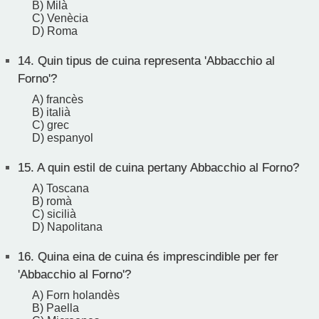
B) Milà
C) Venècia
D) Roma
14.
Quin tipus de cuina representa 'Abbacchio al
Forno'?
A) francès
B) italià
C) grec
D) espanyol
15.
A quin estil de cuina pertany Abbacchio al Forno?
A) Toscana
B) romà
C) sicilià
D) Napolitana
16.
Quina eina de cuina és imprescindible per fer
'Abbacchio al Forno'?
A) Forn holandès
B) Paella