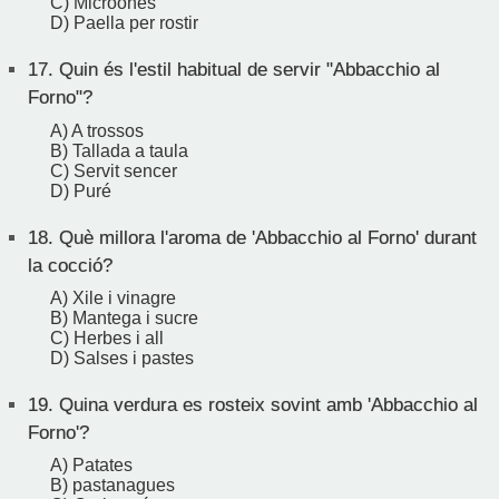
C) Microones
D) Paella per rostir
17.
Quin és l'estil habitual de servir "Abbacchio al
Forno"?
A) A trossos
B) Tallada a taula
C) Servit sencer
D) Puré
18.
Què millora l'aroma de 'Abbacchio al Forno' durant
la cocció?
A) Xile i vinagre
B) Mantega i sucre
C) Herbes i all
D) Salses i pastes
19.
Quina verdura es rosteix sovint amb 'Abbacchio al
Forno'?
A) Patates
B) pastanagues