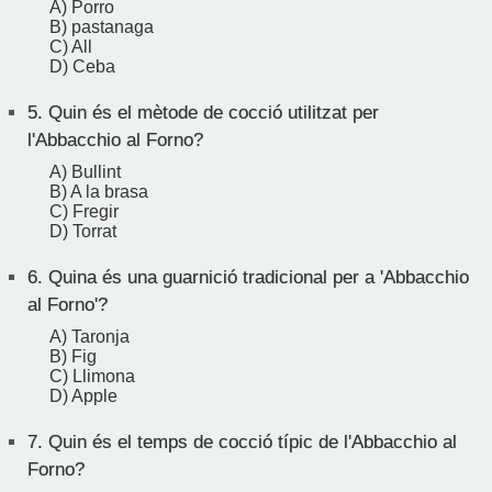
A) Porro
B) pastanaga
C) All
D) Ceba
5.
Quin és el mètode de cocció utilitzat per
l'Abbacchio al Forno?
A) Bullint
B) A la brasa
C) Fregir
D) Torrat
6.
Quina és una guarnició tradicional per a 'Abbacchio
al Forno'?
A) Taronja
B) Fig
C) Llimona
D) Apple
7.
Quin és el temps de cocció típic de l'Abbacchio al
Forno?