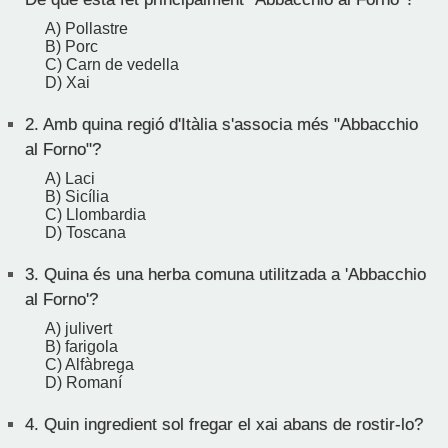
A) Pollastre
B) Porc
C) Carn de vedella
D) Xai
2.
Amb quina regió d'Itàlia s'associa més "Abbacchio
al Forno"?
A) Laci
B) Sicília
C) Llombardia
D) Toscana
3.
Quina és una herba comuna utilitzada a 'Abbacchio
al Forno'?
A) julivert
B) farigola
C) Alfàbrega
D) Romaní
4.
Quin ingredient sol fregar el xai abans de rostir-lo?