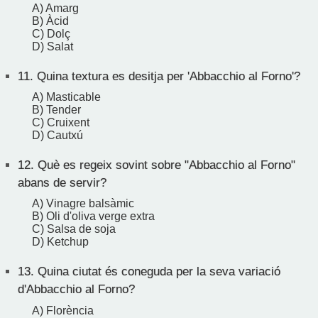
A) Amarg
B) Àcid
C) Dolç
D) Salat
11.
Quina textura es desitja per 'Abbacchio al Forno'?
A) Masticable
B) Tender
C) Cruixent
D) Cautxú
12.
Què es regeix sovint sobre "Abbacchio al Forno"
abans de servir?
A) Vinagre balsàmic
B) Oli d'oliva verge extra
C) Salsa de soja
D) Ketchup
13.
Quina ciutat és coneguda per la seva variació
d'Abbacchio al Forno?
A) Florència