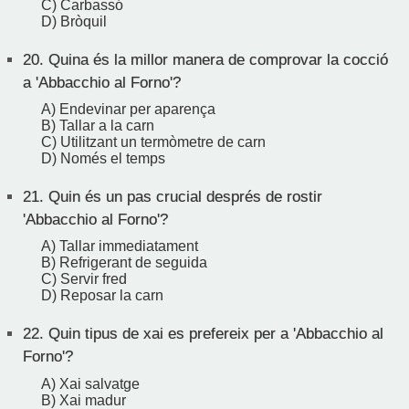
C) Carbassó
D) Bròquil
20.
Quina és la millor manera de comprovar la cocció
a 'Abbacchio al Forno'?
A) Endevinar per aparença
B) Tallar a la carn
C) Utilitzant un termòmetre de carn
D) Només el temps
21.
Quin és un pas crucial després de rostir
'Abbacchio al Forno'?
A) Tallar immediatament
B) Refrigerant de seguida
C) Servir fred
D) Reposar la carn
22.
Quin tipus de xai es prefereix per a 'Abbacchio al
Forno'?
A) Xai salvatge
B) Xai madur