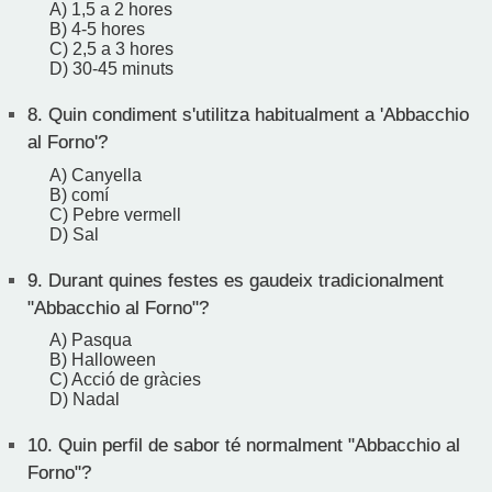
A) 1,5 a 2 hores
B) 4-5 hores
C) 2,5 a 3 hores
D) 30-45 minuts
8.
Quin condiment s'utilitza habitualment a 'Abbacchio
al Forno'?
A) Canyella
B) comí
C) Pebre vermell
D) Sal
9.
Durant quines festes es gaudeix tradicionalment
"Abbacchio al Forno"?
A) Pasqua
B) Halloween
C) Acció de gràcies
D) Nadal
10.
Quin perfil de sabor té normalment "Abbacchio al
Forno"?