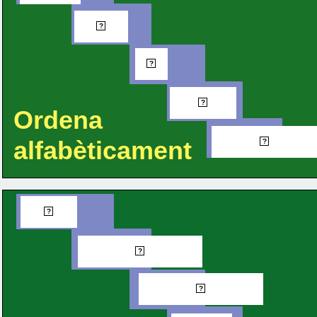
Forn
?
Pa
?
Pasta
?
Ordena
Pastisser
alfabèticament
?
Cara
?
Carabassa
?
Carabassó
?