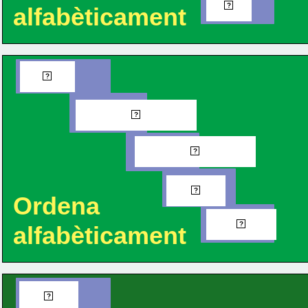
Pua
?
alfabèticament
Cara
?
Carabassa
?
Carabassó
?
Casa
?
Ordena
Càstic
?
alfabèticament
Coca
?