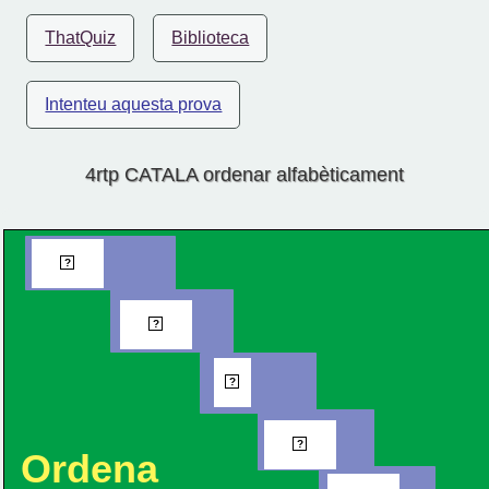
ThatQuiz
Biblioteca
Intenteu aquesta prova
4rtp CATALA ordenar alfabèticament
Pau
?
Peu
?
Pi
?
Pou
?
Ordena