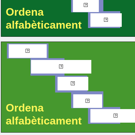
Casa
?
Ordena
Càstig
?
alfabèticament
Bolígraf
?
Esborradora
?
Estoig
?
Llapis
?
Ordena
Retolado
?
alfabèticament