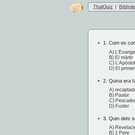
ThatQuiz
|
Bibliot
1.
Com es cone
A) L'Evange
B) El màrtir
C) L'Apòstol
D) El prime
2.
Quina era la
A) recaptad
B) Pastor
C) Pescado
D) Fuster
3.
Quin dels se
A) Revelaci
B) 1 Pere