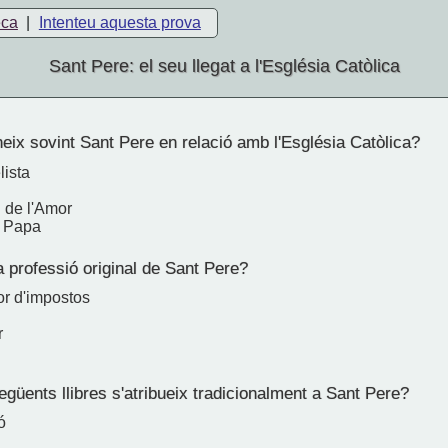
eca
|
Intenteu aquesta prova
Sant Pere: el seu llegat a l'Església Catòlica
ix sovint Sant Pere en relació amb l'Església Catòlica?
lista
 de l'Amor
r Papa
 professió original de Sant Pere?
or d'impostos
r
güents llibres s'atribueix tradicionalment a Sant Pere?
ó