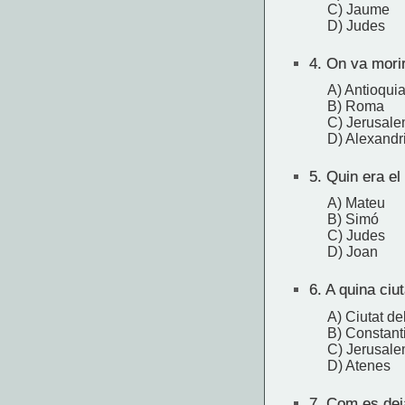
C) Jaume
D) Judes
4.
On va morir
A) Antioqui
B) Roma
C) Jerusal
D) Alexandr
5.
Quin era el
A) Mateu
B) Simó
C) Judes
D) Joan
6.
A quina ciut
A) Ciutat de
B) Constant
C) Jerusal
D) Atenes
7.
Com es deia