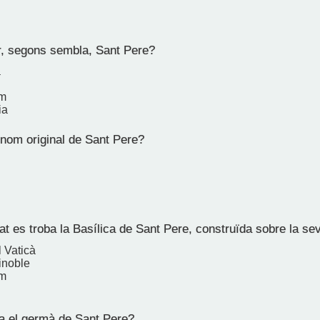
, segons sembla, Sant Pere?
a
em
ia
 nom original de Sant Pere?
at es troba la Basílica de Sant Pere, construïda sobre la s
l Vaticà
inoble
em
 el germà de Sant Pere?