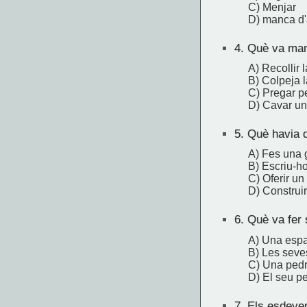
C) Menjar
D) manca d'
4.
Què va mana
A) Recollir 
B) Colpeja l
C) Pregar pe
D) Cavar un
5.
Què havia d
A) Fes una 
B) Escriu-ho
C) Oferir un 
D) Construir
6.
Què va fer s
A) Una esp
B) Les sev
C) Una ped
D) El seu p
7.
Els esdeven