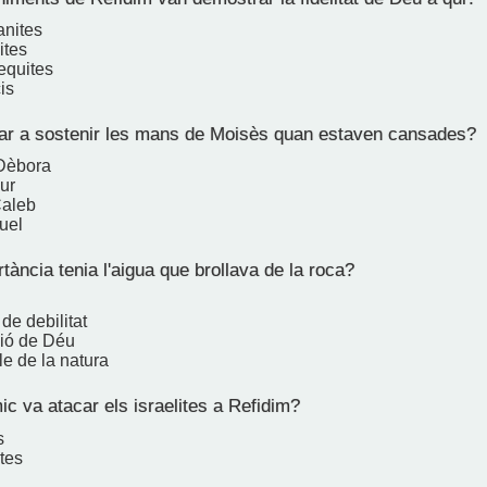
anites
ites
equites
is
ar a sostenir les mans de Moisès quan estaven cansades?
 Dèbora
ur
Caleb
uel
ància tenia l'aigua que brollava de la roca?
g
de debilitat
sió de Déu
e de la natura
c va atacar els israelites a Refidim?
s
tes