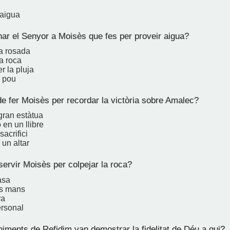
aigua
r el Senyor a Moisès que fes per proveir aigua?
la rosada
a roca
r la pluja
 pou
e fer Moisès per recordar la victòria sobre Amalec?
gran estàtua
 en un llibre
sacrifici
 un altar
ervir Moisès per colpejar la roca?
asa
es mans
ra
ersonal
iments de Refidim van demostrar la fidelitat de Déu a qui?