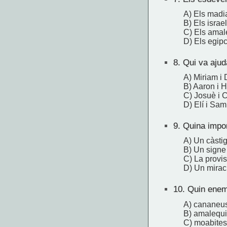
A) Els madi
B) Els israel
C) Els amal
D) Els egipc
8.
Qui va ajud
A) Miriam i
B) Aaron i H
C) Josuè i 
D) Elí i Sam
9.
Quina import
A) Un càsti
B) Un signe 
C) La provi
D) Un miracl
10.
Quin enemi
A) cananeu
B) amalequi
C) moabites