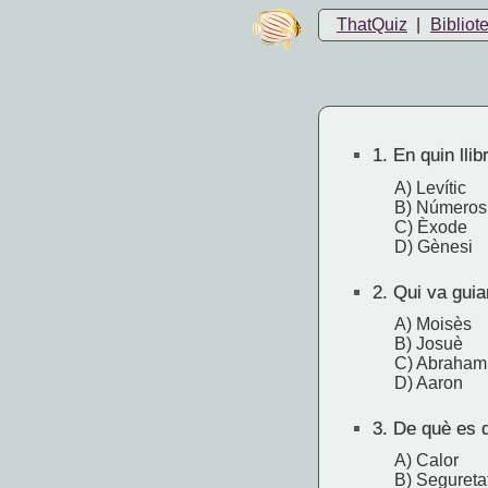
ThatQuiz
|
Bibliot
1.
En quin llib
A) Levític
B) Números
C) Èxode
D) Gènesi
2.
Qui va guiar
A) Moisès
B) Josuè
C) Abraham
D) Aaron
3.
De què es q
A) Calor
B) Segureta