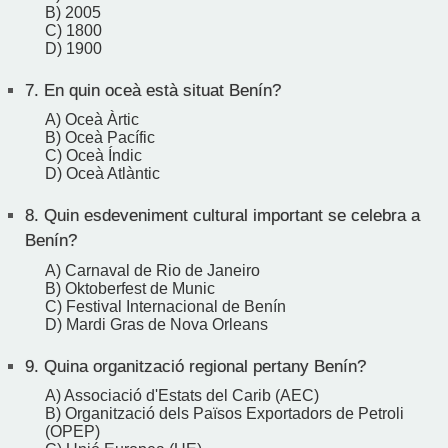
B) 2005
C) 1800
D) 1900
7.
En quin oceà està situat Benín?
A) Oceà Àrtic
B) Oceà Pacífic
C) Oceà Índic
D) Oceà Atlàntic
8.
Quin esdeveniment cultural important se celebra a
Benín?
A) Carnaval de Rio de Janeiro
B) Oktoberfest de Munic
C) Festival Internacional de Benín
D) Mardi Gras de Nova Orleans
9.
Quina organització regional pertany Benín?
A) Associació d'Estats del Carib (AEC)
B) Organització dels Països Exportadors de Petroli
(OPEP)