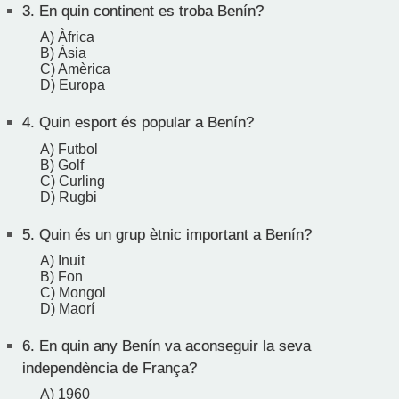
3.
En quin continent es troba Benín?
A) Àfrica
B) Àsia
C) Amèrica
D) Europa
4.
Quin esport és popular a Benín?
A) Futbol
B) Golf
C) Curling
D) Rugbi
5.
Quin és un grup ètnic important a Benín?
A) Inuit
B) Fon
C) Mongol
D) Maorí
6.
En quin any Benín va aconseguir la seva
independència de França?
A) 1960