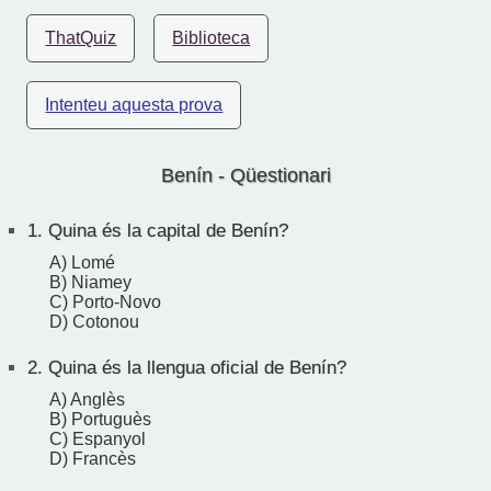
ThatQuiz
Biblioteca
Intenteu aquesta prova
Benín - Qüestionari
1.
Quina és la capital de Benín?
A) Lomé
B) Niamey
C) Porto-Novo
D) Cotonou
2.
Quina és la llengua oficial de Benín?
A) Anglès
B) Portuguès
C) Espanyol
D) Francès