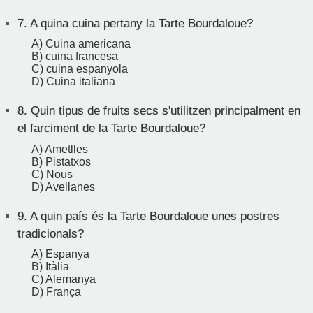
7.
A quina cuina pertany la Tarte Bourdaloue?
A) Cuina americana
B) cuina francesa
C) cuina espanyola
D) Cuina italiana
8.
Quin tipus de fruits secs s'utilitzen principalment en
el farciment de la Tarte Bourdaloue?
A) Ametlles
B) Pistatxos
C) Nous
D) Avellanes
9.
A quin país és la Tarte Bourdaloue unes postres
tradicionals?
A) Espanya
B) Itàlia
C) Alemanya
D) França