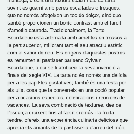
mantega, creant una textura suau i rica. La tarta
sovint es guarni amb peres escalfades o fresques,
que no només afegeixen un toc de dolçor, sinó que
també proporcionen un bonic contrast amb el farcit
d'ametlla daurada. Tradicionalment, la Tarte
Bourdaloue està adornada amb ametlles en trossos a
la part superior, millorant tant el seu atractiu estètic
com el sabor de nou. Els orígens d'aquestes postres
es remunten al pastisser parisenc Sylvain
Bourdaloue, a qui se li atribueix la seva invenció a
finals del segle XIX. La tarta no és només una delícia
per a les papil·les gustatives; també és una festa per
als ulls, cosa que la converteix en una opció popular
per a ocasions especials, celebracions i reunions de
vacances. La seva combinació de textures, des de
l'escorça cruixent fins al farcit cremós i la fruita
tendre, ofereix una experiència culinària deliciosa que
aprecia els amants de la pastisseria d'arreu del món.