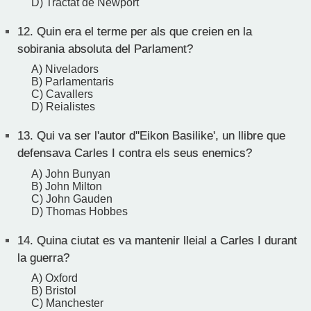
D) Tractat de Newport
12.
Quin era el terme per als que creien en la
sobirania absoluta del Parlament?
A) Niveladors
B) Parlamentaris
C) Cavallers
D) Reialistes
13.
Qui va ser l'autor d''Eikon Basilike', un llibre que
defensava Carles I contra els seus enemics?
A) John Bunyan
B) John Milton
C) John Gauden
D) Thomas Hobbes
14.
Quina ciutat es va mantenir lleial a Carles I durant
la guerra?
A) Oxford
B) Bristol
C) Manchester