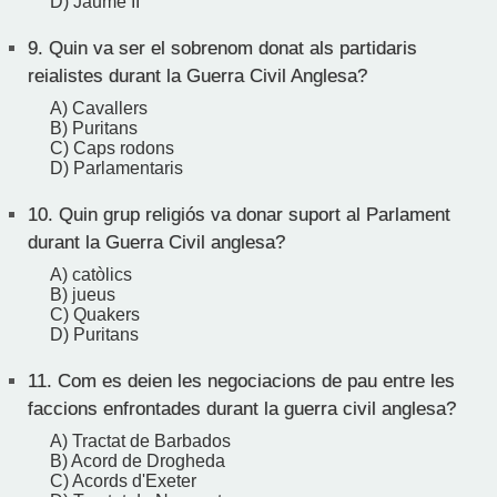
D) Jaume II
9.
Quin va ser el sobrenom donat als partidaris
reialistes durant la Guerra Civil Anglesa?
A) Cavallers
B) Puritans
C) Caps rodons
D) Parlamentaris
10.
Quin grup religiós va donar suport al Parlament
durant la Guerra Civil anglesa?
A) catòlics
B) jueus
C) Quakers
D) Puritans
11.
Com es deien les negociacions de pau entre les
faccions enfrontades durant la guerra civil anglesa?
A) Tractat de Barbados
B) Acord de Drogheda
C) Acords d'Exeter