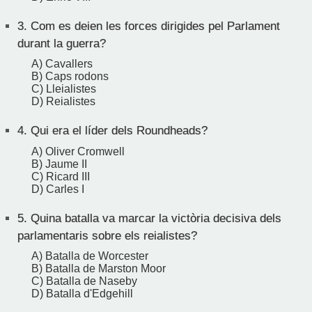
3.
Com es deien les forces dirigides pel Parlament
durant la guerra?
A) Cavallers
B) Caps rodons
C) Lleialistes
D) Reialistes
4.
Qui era el líder dels Roundheads?
A) Oliver Cromwell
B) Jaume II
C) Ricard III
D) Carles I
5.
Quina batalla va marcar la victòria decisiva dels
parlamentaris sobre els reialistes?
A) Batalla de Worcester
B) Batalla de Marston Moor
C) Batalla de Naseby
D) Batalla d'Edgehill