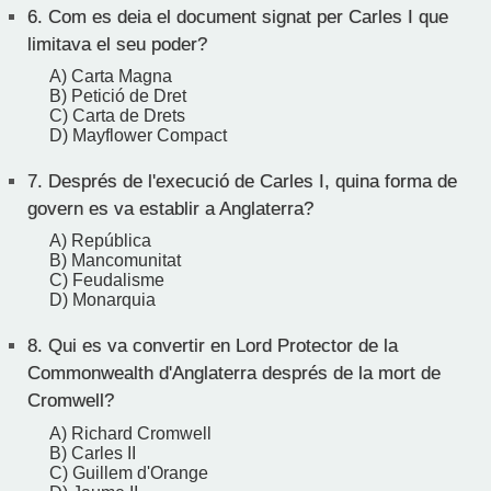
6.
Com es deia el document signat per Carles I que
limitava el seu poder?
A) Carta Magna
B) Petició de Dret
C) Carta de Drets
D) Mayflower Compact
7.
Després de l'execució de Carles I, quina forma de
govern es va establir a Anglaterra?
A) República
B) Mancomunitat
C) Feudalisme
D) Monarquia
8.
Qui es va convertir en Lord Protector de la
Commonwealth d'Anglaterra després de la mort de
Cromwell?
A) Richard Cromwell
B) Carles II
C) Guillem d'Orange