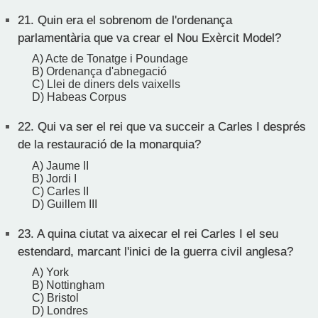
21.
Quin era el sobrenom de l'ordenança
parlamentària que va crear el Nou Exèrcit Model?
A) Acte de Tonatge i Poundage
B) Ordenança d'abnegació
C) Llei de diners dels vaixells
D) Habeas Corpus
22.
Qui va ser el rei que va succeir a Carles I després
de la restauració de la monarquia?
A) Jaume II
B) Jordi I
C) Carles II
D) Guillem III
23.
A quina ciutat va aixecar el rei Carles I el seu
estendard, marcant l'inici de la guerra civil anglesa?
A) York
B) Nottingham
C) Bristol
D) Londres