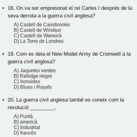
18.
On va ser empresonat el rei Carles I després de la
seva derrota a la guerra civil anglesa?
A) Castell de Carisbrooke
B) Castell de Windsor
C) Castell de Warwick
D) La Torre de Londres
19.
Com es deia el New Model Army de Cromwell a la
guerra civil anglesa?
A) Jaquetes verdes
B) Rellotge negre
C) Ironsides
D) Blues i Royals
20.
La guerra civil anglesa també es coneix com la
revolució _________.
A) Purità
B) americà
C) Industrial
D) francès