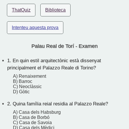
ThatQuiz
Biblioteca
Intenteu aquesta prova
Palau Real de Torí - Examen
1.
En quin estil arquitectònic està dissenyat
principalment el Palazzo Reale di Torino?
A) Renaixement
B) Barroc
C) Neoclàssic
D) Gòtic
2.
Quina família reial residia al Palazzo Reale?
A) Casa dels Habsburg
B) Casa de Borbó
C) Casa de Savoia
D) Casa dels Mèdici