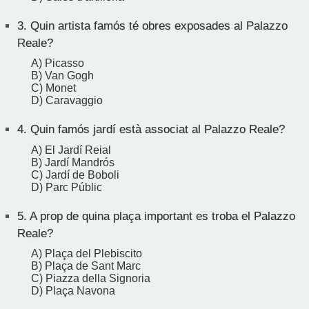
3.
Quin artista famós té obres exposades al Palazzo
Reale?
A) Picasso
B) Van Gogh
C) Monet
D) Caravaggio
4.
Quin famós jardí està associat al Palazzo Reale?
A) El Jardí Reial
B) Jardí Mandrós
C) Jardí de Boboli
D) Parc Públic
5.
A prop de quina plaça important es troba el Palazzo
Reale?
A) Plaça del Plebiscito
B) Plaça de Sant Marc
C) Piazza della Signoria
D) Plaça Navona