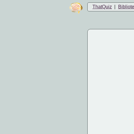
ThatQuiz
|
Bibliot