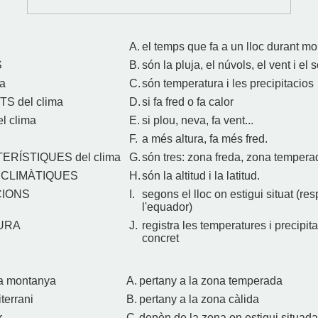
A.
el temps que fa a un lloc durant mo
S
B.
són la pluja, el núvols, el vent i el s
ma
C.
són temperatura i les precipitacios
S del clima
D.
si fa fred o fa calor
 clima
E.
si plou, neva, fa vent...
F.
a més altura, fa més fred.
ERÍSTIQUES del clima
G.
són tres: zona freda, zona tempera
 CLIMÀTIQUES
H.
són la altitud i la latitud.
CIONS
I.
segons el lloc on estigui situat (re
l'equador)
URA
J.
registra les temperatures i precipit
concret
ta montanya
A.
pertany a la zona temperada
terrani
B.
pertany a la zona càlida
r
C.
depèn de la zona on estigui situad