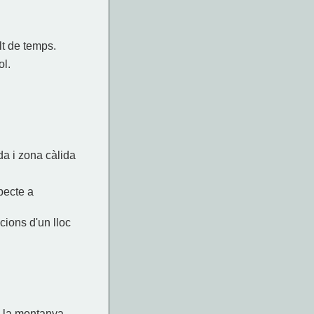
lt de temps.
ol.
da i zona càlida
specte a
acions d'un lloc
a la montanya.