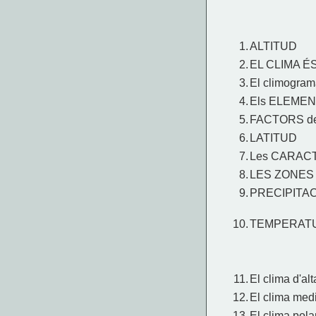
1.
ALTITUD
2.
EL CLIMA É
3.
El climogra
4.
Els ELEMENT
5.
FACTORS del
6.
LATITUD
7.
Les CARACT
8.
LES ZONES
9.
PRECIPITA
10.
TEMPERAT
11.
El clima d'al
12.
El clima medi
13.
El clima pola