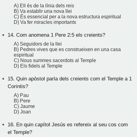
A) Ell és de la línia dels reis
B) Va establir una nova llei
C) És essencial per a la nova estructura espiritual
D) Va fer miracles importants
14.
Com anomena 1 Pere 2:5 els creients?
A) Seguidors de la llei
B) Pedres vives que es construeixen en una casa
espiritual
C) Nous summes sacerdots al Temple
D) Els fidels al Temple
15.
Quin apòstol parla dels creients com el Temple a 1
Corintis?
A) Pau
B) Pere
C) Jaume
D) Joan
16.
En quin capítol Jesús es refereix al seu cos com
el Temple?