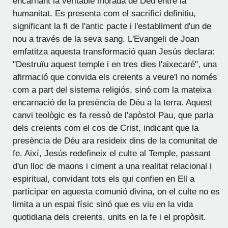
encarnant la veritable morada de Déu entre la
humanitat. Es presenta com el sacrifici definitiu,
significant la fi de l'antic pacte i l'establiment d'un de
nou a través de la seva sang. L'Evangeli de Joan
emfatitza aquesta transformació quan Jesús declara:
"Destruïu aquest temple i en tres dies l'aixecaré", una
afirmació que convida els creients a veure'l no només
com a part del sistema religiós, sinó com la mateixa
encarnació de la presència de Déu a la terra. Aquest
canvi teològic es fa ressò de l'apòstol Pau, que parla
dels creients com el cos de Crist, indicant que la
presència de Déu ara resideix dins de la comunitat de
fe. Així, Jesús redefineix el culte al Temple, passant
d'un lloc de maons i ciment a una realitat relacional i
espiritual, convidant tots els qui confien en Ell a
participar en aquesta comunió divina, on el culte no es
limita a un espai físic sinó que es viu en la vida
quotidiana dels creients, units en la fe i el propòsit.