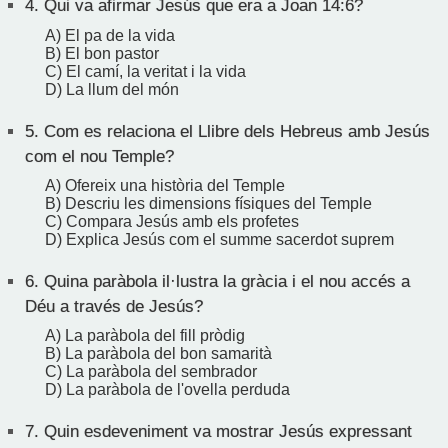
4.
Qui va afirmar Jesús que era a Joan 14:6?
A) El pa de la vida
B) El bon pastor
C) El camí, la veritat i la vida
D) La llum del món
5.
Com es relaciona el Llibre dels Hebreus amb Jesús
com el nou Temple?
A) Ofereix una història del Temple
B) Descriu les dimensions físiques del Temple
C) Compara Jesús amb els profetes
D) Explica Jesús com el summe sacerdot suprem
6.
Quina paràbola il·lustra la gràcia i el nou accés a
Déu a través de Jesús?
A) La paràbola del fill pròdig
B) La paràbola del bon samarità
C) La paràbola del sembrador
D) La paràbola de l'ovella perduda
7.
Quin esdeveniment va mostrar Jesús expressant