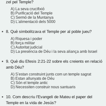
zel pel Temple?
A) La seva crucifixió
B) Purificació del Temple
C) Sermó de la Muntanya
D) L'alimentació dels 5000
8.
Què simbolitzava el Temple per al poble jueu?
A) Riquesa i poder
B) força militar
C) Autoritat judicial
D) La presència de Déu i la seva aliança amb Israel
9.
Què diu Efesis 2:21-22 sobre els creients en relació
amb Déu?
A) S'estan construint junts com un temple sagrat
B) Estan allunyats de Déu
C) Són el temple antic
D) Necessiten construir nous santuaris
10.
Com descriu l'Evangeli de Mateu el paper del
Temple en la vida de Jesús?