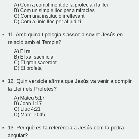
A) Com a compliment de la profecia i la llei
B) Com un simple lloc per a miracles
C) Com una institució irrellevant
D) Com a únic lloc per al judici
11.
Amb quina tipologia s'associa sovint Jesús en
relació amb el Temple?
A) El rei
B) El xai sacrificial
C) El gran sacerdot
D) El profeta
12.
Quin versicle afirma que Jesús va venir a complir
la Llei i els Profetes?
A) Mateu 5:17
B) Joan 1:17
C) Lluc 4:21
D) Marc 10:45
13.
Per què es fa referència a Jesús com la pedra
angular?