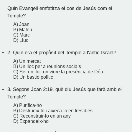
Quin Evangeli emfatitza el cos de Jesús com el
Temple?
A) Joan
B) Mateu
C) Marc
D) Lluc
2.
Quin era el propòsit del Temple a l'antic Israel?
A) Un mercat
B) Un lloc per a reunions socials
C) Ser un lloc on viure la presència de Déu
D) Un bastió polític
3.
Segons Joan 2:19, què diu Jesús que farà amb el
Temple?
A) Purifica-ho
B) Destrueix-lo i aixeca-lo en tres dies
C) Reconstruir-lo en un any
D) Expandeix-ho